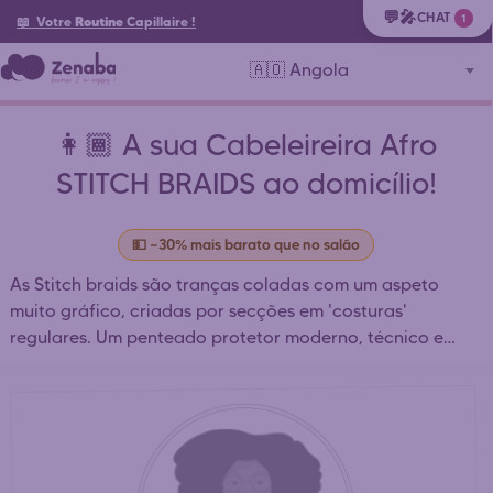
💬🎤
CHAT
1
📖 Votre
Routine
Capillaire
!
🇦🇴 Angola
👩🏾 A sua Cabeleireira Afro
STITCH BRAIDS ao domicílio!
💵 ~30% mais barato que no salão
As Stitch braids são tranças coladas com um aspeto
muito gráfico, criadas por secções em 'costuras'
regulares. Um penteado protetor moderno, técnico e
estruturado.