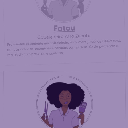
Fatou
Cabeleireira Afro Zenaba
Profissional experiente em cabeleireiro afro, ofereço vários estilos: twist,
tranças coladas, extensões e perucas por medida. Cada penteado é
realizado com precisão e cuidado.