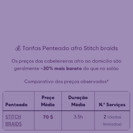
💰 Tarifas Penteado afro Stitch braids
Os preços das cabeleireiras afro ao domicílio são
~30% mais barato
geralmente
do que no salão
Comparativo dos preços observados*
Preço
Duração
Penteado
Médio
Média
N.º Serviços
STITCH
70 $
3.5h
2
(dados
BRAIDS
limitados)