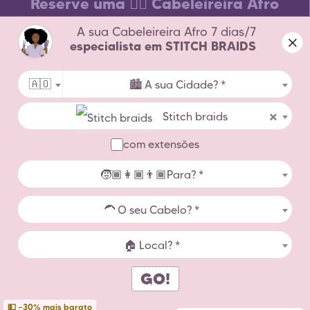
Reserve uma 💇‍♀️ Cabeleireira Afro
A sua Cabeleireira Afro 7 dias/7
Sobre Nós
especialista em STITCH BRAIDS
Contacte-nos
🇦🇴
🏙️ A sua Cidade? *
Condições de Utilização
×
Stitch braids
Aviso Legal
com extensões
Cabeleireiras por Cidade
🧒🏾👩🏾👨🏾Para? *
Estatísticas de Penteados Afro
🦱 O seu Cabelo? *
Países
🏠 Local? *
GO!
Copyright Zenaba 2026
💵 ~30% mais barato