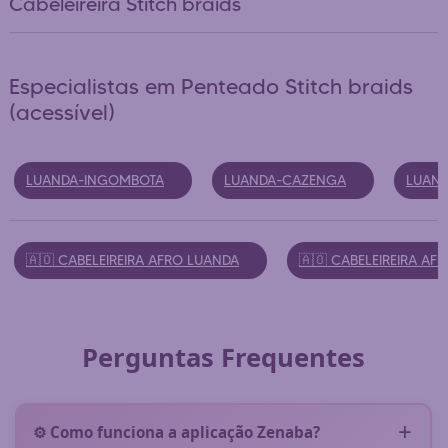
Cabeleireira Stitch braids
Especialistas em Penteado Stitch braids
(acessível)
LUANDA-INGOMBOTA
LUANDA-CAZENGA
LUAND
🇦🇴 CABELEIREIRA AFRO LUANDA
🇦🇴 CABELEIREIRA A
Perguntas Frequentes
⚙️ Como funciona a aplicação Zenaba?