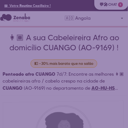
💬🎤
CHAT
1
📖 Votre
Routine
Capillaire
!
🇦🇴 Angola
👩🏾 A sua Cabeleireira Afro ao
domicílio CUANGO (AO-9169) !
💵 ~30% mais barato que no salão
Penteado afro CUANGO
7d/7: Encontre as melhores 👩🏾
cabeleireiras afro / cabelo crespo na cidade de
CUANGO
AO-HU-HS
(AO-9169) no departamento de
HUAMBO-SEDE
HUAMBO
(
) e arredores que trabalham
ao domicílio ou em salão: tranças africanas, tecelagem,
dreadlocks CUANGO . ⏱️ Contacto rápido. Reserva
simples e rápida. Marque a sua consulta online 24h/24.
Contacte diretamente as cabeleireiras afro mais