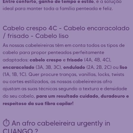
Entre conforto, ganho de tempo e estilo
, é a solução
ideal para manter toda a família penteada e feliz.
Cabelo crespo 4C - Cabelo encaracolado
/ frisado - Cabelo liso
As nossas cabeleireiras têm em conta todos os tipos de
cabelo para propor penteados perfeitamente
cabelo crespo
frisado
adaptados:
e
(4A, 4B, 4C),
encaracolado
ondulado
liso
(3A, 3B, 3C),
(2A, 2B, 2C) ou
(1A, 1B, 1C). Quer procure tranças, vanillas, locks, twists
ou cortes estilizados, as nossas cabeleireiras afro
ajustam as suas técnicas segundo a textura e densidade
para um resultado cuidado, duradouro e
do seu cabelo,
respeitoso da sua fibra capilar!
⏱️ An afro cabeleireira urgently in
CUANGO ?