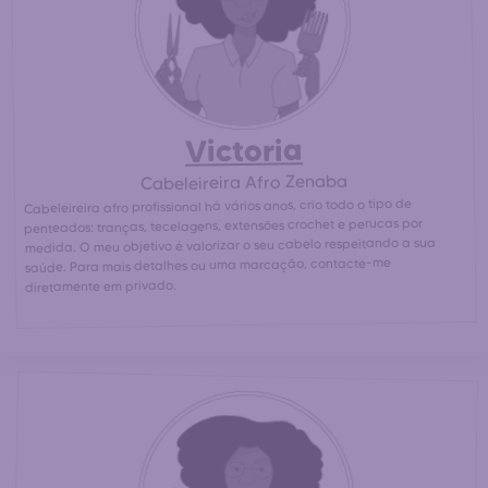
próximas para um penteado afro / africano a preço
30% mais barato
acessível. (
que num salão de
cabeleireiro afro)
Victoria
Cabeleireira Afro Zenaba
Cabeleireira afro profissional há vários anos, crio todo o tipo de
penteados: tranças, tecelagens, extensões crochet e perucas por
medida. O meu objetivo é valorizar o seu cabelo respeitando a sua
saúde. Para mais detalhes ou uma marcação, contacte-me
diretamente em privado.