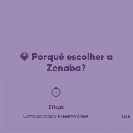
💎 Porquê escolher a
Zenaba?
⏱️
Eficaz
2
Contacto rápido e reserva online
Líder