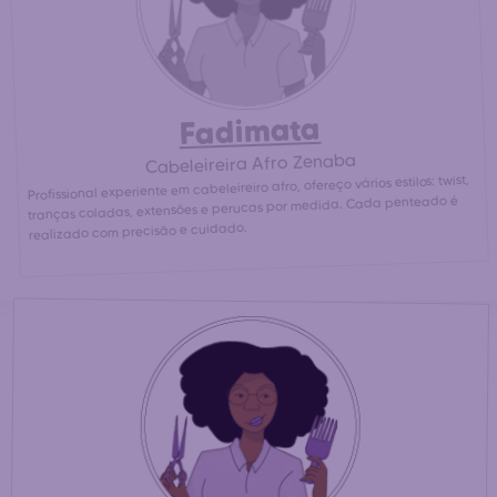
Fadimata
Cabeleireira Afro Zenaba
Profissional experiente em cabeleireiro afro, ofereço vários estilos: twist,
tranças coladas, extensões e perucas por medida. Cada penteado é
realizado com precisão e cuidado.