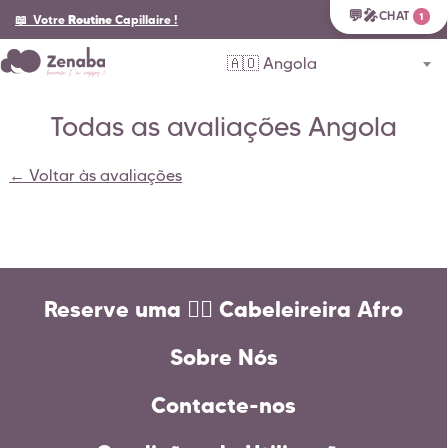
💬🎤
CHAT
1
📖 Votre
Routine
Capillaire
!
🇦🇴 Angola
Todas as avaliações Angola
← Voltar às avaliações
Reserve uma 💇‍♀️ Cabeleireira Afro
Sobre Nós
Contacte-nos