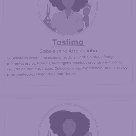
próximas para um penteado afro / africano a preço
30% mais barato
acessível. (
que num salão de
cabeleireiro afro)
Taslima
Cabeleireira Afro Zenaba
Cabeleireira experiente especializada em cabelo afro, ofereço
diferentes estilos: tranças, tecelagens, técnicas crochet assim como
criação de perucas únicas. Coloco a minha experiência ao seu serviço
para penteados elegantes e duradouros.