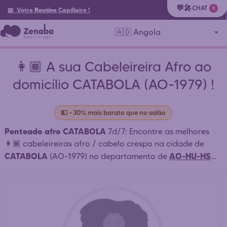
💬🎤
CHAT
1
📖 Votre
Routine
Capillaire
!
🇦🇴 Angola
👩🏾 A sua Cabeleireira Afro ao
domicílio CATABOLA (AO-1979) !
💵 ~30% mais barato que no salão
Penteado afro CATABOLA
7d/7: Encontre as melhores
👩🏾 cabeleireiras afro / cabelo crespo na cidade de
CATABOLA
AO-HU-HS
(AO-1979) no departamento de
HUAMBO-SEDE
HUAMBO
(
) e arredores que trabalham
ao domicílio ou em salão: tranças africanas, tecelagem,
dreadlocks CATABOLA . ⏱️ Contacto rápido. Reserva
simples e rápida. Marque a sua consulta online 24h/24.
Contacte diretamente as cabeleireiras afro mais