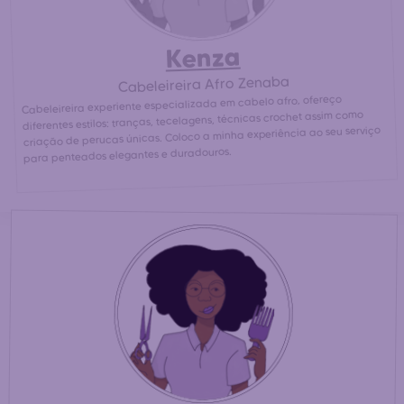
Kenza
Cabeleireira Afro Zenaba
Cabeleireira experiente especializada em cabelo afro, ofereço
diferentes estilos: tranças, tecelagens, técnicas crochet assim como
criação de perucas únicas. Coloco a minha experiência ao seu serviço
para penteados elegantes e duradouros.