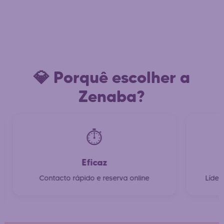
💎 Porquê escolher a
Zenaba?
⏱️
Eficaz
2
Contacto rápido e reserva online
Líder